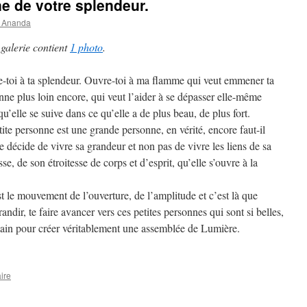
ne de votre splendeur.
_Ananda
 galerie contient
1 photo
.
-toi à ta splendeur. Ouvre-toi à ma flamme qui veut emmener ta
nne plus loin encore, qui veut l’aider à se dépasser elle-même
u’elle se suive dans ce qu’elle a de plus beau, de plus fort.
tite personne est une grande personne, en vérité, encore faut-il
le décide de vivre sa grandeur et non pas de vivre les liens de sa
sse, de son étroitesse de corps et d’esprit, qu’elle s’ouvre à la
st le mouvement de l’ouverture, de l’amplitude et c’est là que
ndir, te faire avancer vers ces petites personnes qui sont si belles,
 main pour créer véritablement une assemblée de Lumière.
ire