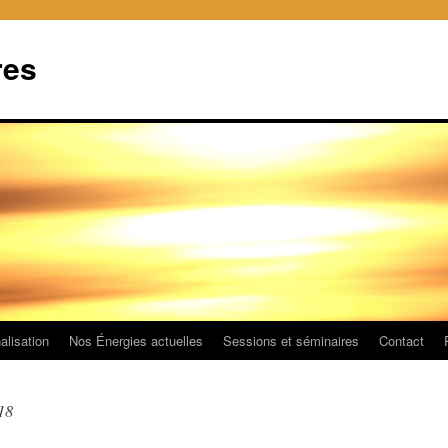
res
alisation
Nos Énergies actuelles
Sessions et séminaires
Contact
18