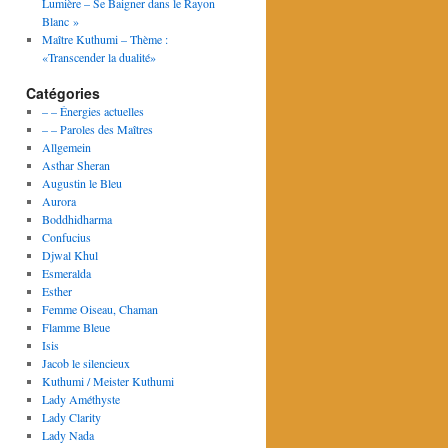
Lumière – Se Baigner dans le Rayon
Blanc »
Maître Kuthumi – Thème :
«Transcender la dualité»
Catégories
– – Énergies actuelles
– – Paroles des Maîtres
Allgemein
Asthar Sheran
Augustin le Bleu
Aurora
Boddhidharma
Confucius
Djwal Khul
Esmeralda
Esther
Femme Oiseau, Chaman
Flamme Bleue
Isis
Jacob le silencieux
Kuthumi / Meister Kuthumi
Lady Améthyste
Lady Clarity
Lady Nada