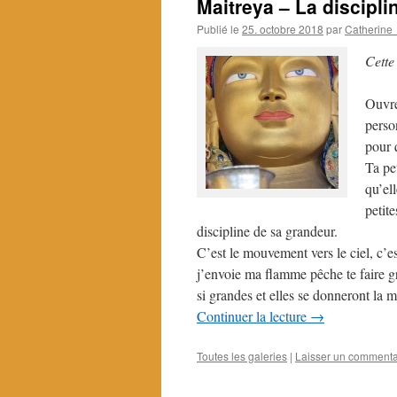
Maitreya – La discipli
Publié le
25. octobre 2018
par
Catherine
Cette
Ouvre
perso
pour q
Ta pe
qu’el
petite
discipline de sa grandeur.
C’est le mouvement vers le ciel, c’e
j’envoie ma flamme pêche te faire gra
si grandes et elles se donneront la
Continuer la lecture
→
Toutes les galeries
|
Laisser un commenta