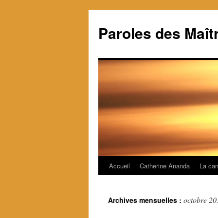
Paroles des Maît
Accueil
Catherine Ananda
La can
Aller
au
octobre 20
Archives mensuelles :
contenu