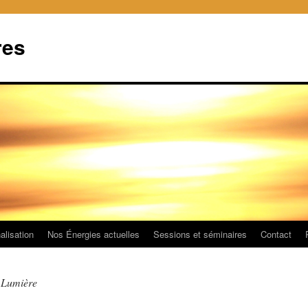
res
alisation
Nos Énergies actuelles
Sessions et séminaires
Contact
 Lumière