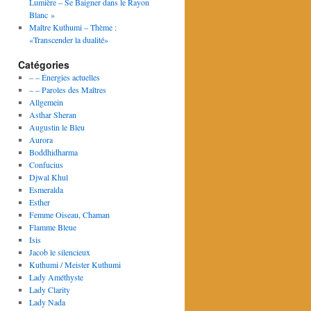
Lumière – Se Baigner dans le Rayon
Blanc »
Maître Kuthumi – Thème :
«Transcender la dualité»
Catégories
– – Énergies actuelles
– – Paroles des Maîtres
Allgemein
Asthar Sheran
Augustin le Bleu
Aurora
Boddhidharma
Confucius
Djwal Khul
Esmeralda
Esther
Femme Oiseau, Chaman
Flamme Bleue
Isis
Jacob le silencieux
Kuthumi / Meister Kuthumi
Lady Améthyste
Lady Clarity
Lady Nada