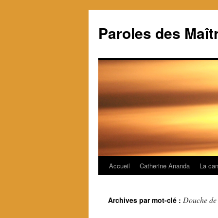
Paroles des Maît
Accueil
Catherine Ananda
La can
Aller
au
Douche de
Archives par mot-clé :
contenu