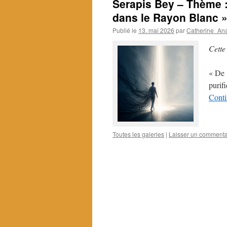
Serapis Bey – Thème 
dans le Rayon Blanc 
Publié le
13. mai 2026
par
Catherine_An
Cette
« De 
purif
Conti
Toutes les galeries
|
Laisser un commenta