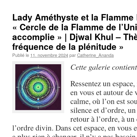
Lady Améthyste et la Flamme 
« Cercle de la Flamme de l’Uni
accomplie » | Djwal Khul – Th
fréquence de la plénitude »
Publié le
11. novembre 2024
par
Catherine_Ananda
Cette galerie contien
Ressentez un espace, 
en vous et autour de 
calme, où l’on est so
silence et d’ordre, un
retour à l’ordre, à un 
l’ordre divin. Dans cet espace, en vous e
a plus rien à changer, il n’y a pas besoi