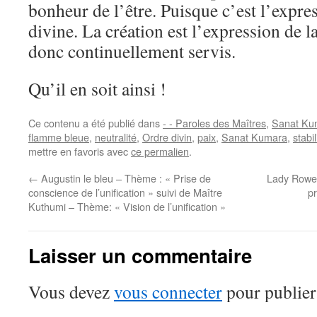
bonheur de l’être. Puisque c’est l’expre
divine. La création est l’expression de l
donc continuellement servis.
Qu’il en soit ainsi !
Ce contenu a été publié dans
- - Paroles des Maîtres
,
Sanat Ku
flamme bleue
,
neutralité
,
Ordre divin
,
paix
,
Sanat Kumara
,
stabil
mettre en favoris avec
ce permalien
.
←
Augustin le bleu – Thème : « Prise de
Lady Rowen
conscience de l’unification » suivi de Maître
pr
Kuthumi – Thème: « Vision de l’unification »
Laisser un commentaire
Vous devez
vous connecter
pour publier