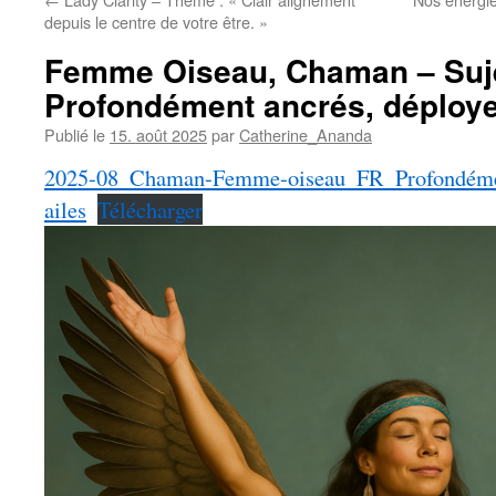
depuis le centre de votre être. »
Femme Oiseau, Chaman – Suje
Profondément ancrés, déployez
Publié le
15. août 2025
par
Catherine_Ananda
2025-08_Chaman-Femme-oiseau_FR_Profondémen
ailes
Télécharger